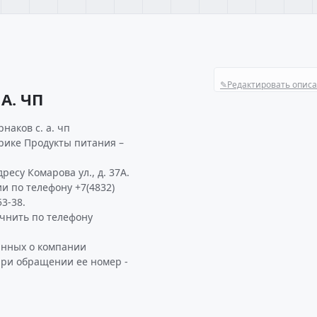
✎
Редактировать опис
А. ЧП
наков с. а. чп
рике Продукты питания –
ресу Комарова ул., д. 37А.
и по телефону +7(4832)
3-38.
чнить по телефону
анных о компании
 при обращении ее номер -