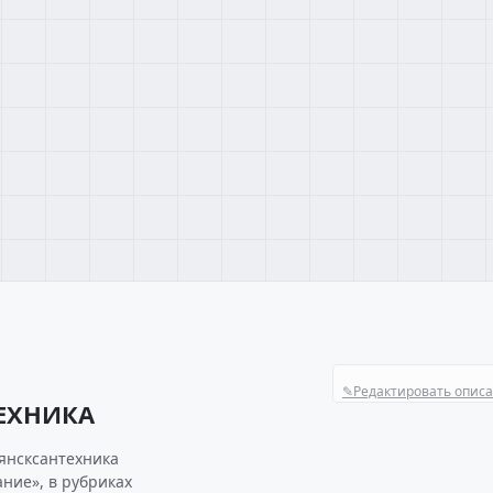
✎
Редактировать опис
ЕХНИКА
янсксантехника
ние», в рубриках