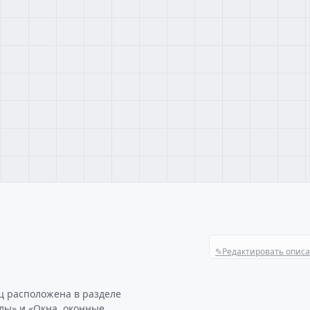
✎
Редактировать опис
ц расположена в разделе
лы» и «Окна, оконные