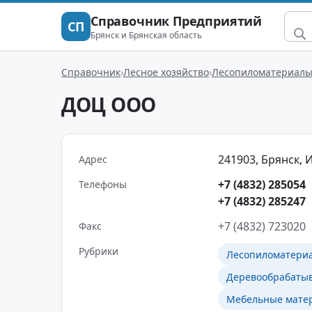
Справочник Предприятий
СП
Брянск и Брянская область
Справочник
Лесное хозяйство
Лесопиломатериал
ДОЦ ООО
241903, Брянск, И
Адрес
+7 (4832) 285054
Телефоны
+7 (4832) 285247
+7 (4832) 723020
Факс
Рубрики
Лесопиломатери
Деревообрабаты
Мебельные матер